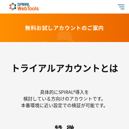
特長
無料お試しアカウントのご案内
活用シーン
機能
トライアルアカウントとは
価格
セキュリティ
具体的にSPIRAL®導入を
よくある質問
検討している方向けのアカウントです。
本番環境に近い設定での検証が可能です。
お役立ち情報
パートナー
特徴