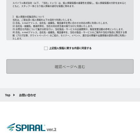
スパイラル株式会社（以下、「当社」という）は、個人情報保護の重要性を認識し、個人情報保護の方針を定めると
ともに、スタッフ一体となり個人情報の適切な保護に努めます。
1 個人情報の収集目的について
当社は、ご提出頂く個人情報を以下の目的で利用いたします。
(1) 氏名、e-mailアドレス、会社名・組織名、電話番号を問い合わせの対応の際に利用いたします。
(2) 会社名・組織名、都道府県を、当社の対応担当者の振り分けに利用いたします。
(3) お問合せ内容について集計分析を行い、当社製品・サービスの企画開発や、販促営業活動の参考にいたします。
(4) 氏名、e-mailアドレス、会社名・組織名、電話番号を、当社の製品・サービスのご案内や当社が独自に発信する情
報（ブログ記事、ホワイトペーパー）のご紹介、セミナー、イベント、展示会の開催や出展情報の提供の際に利用い
たします。
その他の目的では使用致しません。
上記個人情報に関する内容に同意する
2 個人情報の管理について
ご提出頂く個人情報は、当社にて正確な状態に保ち、不正アクセス、紛失・破壊・改ざんおよび漏洩等を防止するた
めの措置を講じます。
また、EEA（欧州経済領域）域内所在者の個人データを日本を含む域外へ移転する場合、当社は、EU一般データ保護
規則（以下、「GDPR」という）に準拠した適切な保護措置を講じます。
3 個人情報の第三者提供について
当社は法令で定められる場合を除き、ご提出いただく個人情報を、貴方の同意なく第三者に提供することはございま
せん。
但し、お客様から同意をいただいた場合のみ、日本及びアメリカ合衆国に拠点を置くGoogle LLCに当該個人情報を提
供することがあります。
※Google LLC は日本の個人情報保護法が適用される個人情報取扱事業者と同等の体制を整備しています。
詳しくは、11.Google 拡張コンバージョンの利用をご確認ください。
Top
お問い合わせ
当社が管理する本フォームから取得した情報とGoogle LLC が管理する当社Webサイト閲覧履歴等の情報を紐づけ、
お客様の興味関心に沿った当社サービスに関する広告の配信を行うことを目的としており、それ以外の目的では一切
利用いたしません。
4 個人情報の外部委託について
利用目的の範囲内でご提出いただく個人情報の取扱いを一部、または全部を委託する場合、十分な個人情報の保護水
準を満たしている者を選定する基準を確立、選定し、管理監督いたします。
5 個人情報の保存期間について
当社は、貴方の同意を得た収集目的に必要な期間に限り貴方の個人情報を保存します。