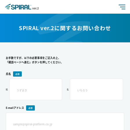
特長
SPIRAL ver.2に関するお問い合わせ
活用シーン
機能
お手数ですが、以下の必要事項をご記入の上、
「確認ページへ進む」ボタンを押してください。
氏名
価格
姓
名
セキュリティ
よくある質問
E-mailアドレス
開発者向け