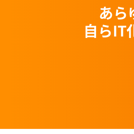
あら
自らI