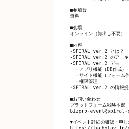
■参加費

無料

■会場

オンライン（顔出し不要）

■内容

-SPIRAL ver.2 とは？

-SPIRAL ver.2 のア
-SPIRAL ver.2 デモ

　・アプリ機能（DB作成）

　・サイト機能（フォーム作
　・権限管理

-SPIRAL ver.2 の情
■お問い合わせ

プラットフォーム戦略本部 
bizpro-event@spiral-p
▼イベント詳細の確認・申し
https://techplay.jp/e