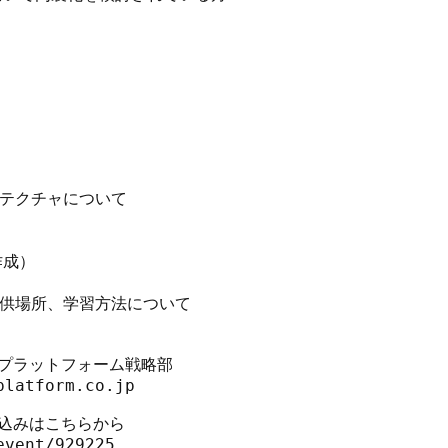
ーキテクチャについて

成）

報提供場所、学習方法について

プラットフォーム戦略部

latform.co.jp

込みはこちらから

vent/929225
