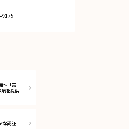
変更～「実
環境を提供
ュアな認証